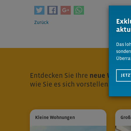
Exkl
Zurück
aktu
Das loh
sonder
Überra
Entdecken Sie Ihre
neue Wohnun
JET
wie Sie es sich vorstellen.
Kleine Wohnungen
Groß