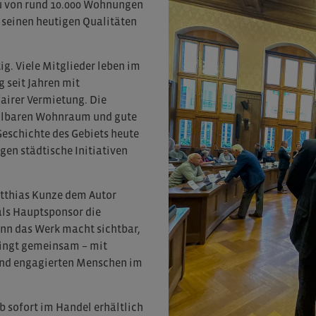
u von rund 10.000 Wohnungen
n seinen heutigen Qualitäten
g. Viele Mitglieder leben im
g seit Jahren mit
airer Vermietung. Die
ahlbaren Wohnraum und gute
Geschichte des Gebiets heute
gen städtische Initiativen
atthias Kunze dem Autor
als Hauptsponsor die
enn das Werk macht sichtbar,
elingt gemeinsam – mit
und engagierten Menschen im
b sofort im Handel erhältlich