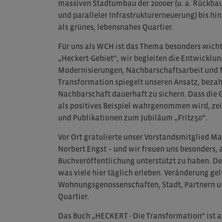
massiven Stadtumbau der 2000er (u. a. Rückba
und paralleler Infrastrukturerneuerung) bis hi
als grünes, lebensnahes Quartier.
Für uns als WCH ist das Thema besonders wichti
„Heckert-Gebiet“, wir begleiten die Entwicklun
Modernisierungen, Nachbarschaftsarbeit und f
Transformation spiegelt unseren Ansatz, bez
Nachbarschaft dauerhaft zu sichern. Dass die 
als positives Beispiel wahrgenommen wird, zei
und Publikationen zum Jubiläum „Fritz50“.
Vor Ort gratulierte unser Vorstandsmitglied M
Norbert Engst – und wir freuen uns besonders, 
Buchveröffentlichung unterstützt zu haben. D
was viele hier täglich erleben. Veränderung g
Wohnungsgenossenschaften, Stadt, Partnern 
Quartier.
Das Buch „HECKERT - Die Transformation“ ist a