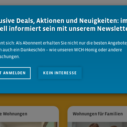
usive Deals, Aktionen und Neuigkeiten: 
ell informiert sein mit unserem Newslett
nt sich: Als Abonnent erhalten Sie nicht nur die besten Angebote
n auch ein Dankeschön – wie unseren WCH-Honig oder andere
schungen.
g in Chemnitz
– genau so,
ZT ANMELDEN
KEIN INTERESSE
e Wohnungen
Wohnungen für Familien