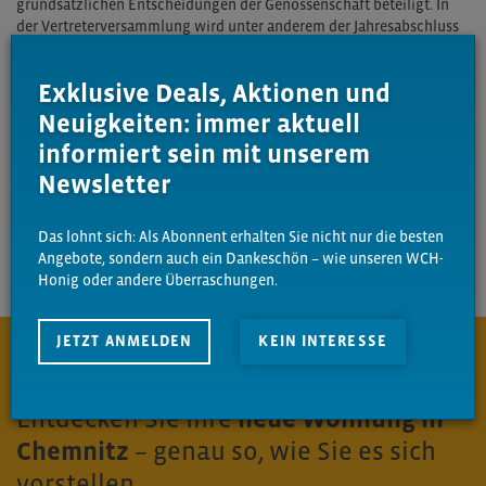
grundsätzlichen Entscheidungen der Genossenschaft beteiligt. In
der Vertreterversammlung wird unter anderem der Jahresabschluss
festgestellt, über Satzungsänderungen beschlossen und der
Aufsichtsrat gewählt.
Exklusive Deals, Aktionen und
Die Namen der amtierenden Vertreter, deren Verantwortungsbereich
Neuigkeiten: immer aktuell
sowie den Kontakt können Sie in der Geschäftsstelle der
informiert sein mit unserem
Genossenschaft einsehen.
Newsletter
Auskunft erteilt Ihnen gern unsere für das Mitgliederwesen
verantwortliche Mitarbeiterin Frau Noack, Tel. 0371/ 27 59 142
.
Das lohnt sich: Als Abonnent erhalten Sie nicht nur die besten
Angebote, sondern auch ein Dankeschön – wie unseren WCH-
Honig oder andere Überraschungen.
JETZT ANMELDEN
KEIN INTERESSE
Entdecken Sie Ihre
neue Wohnung in
Chemnitz
– genau so, wie Sie es sich
vorstellen.