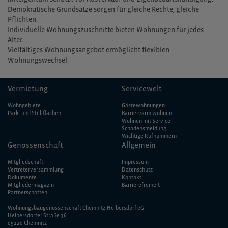
Demokratische Grundsätze sorgen für gleiche Rechte, gleiche
Pflichten.
Individuelle Wohnungszuschnitte bieten Wohnungen für jedes
Alter.
Vielfältiges Wohnungsangebot ermöglicht flexiblen
Wohnungswechsel.
Vermietung
Servicewelt
Wohngebiete
Gästewohnungen
Park- und Stellflächen
Barrierearm wohnen
Wohnen mit Service
Schadensmeldung
Wichtige Rufnummern
Genossenschaft
Allgemein
Mitgliedschaft
Impressum
Vertreterversammlung
Datenschutz
Dokumente
Kontakt
Mitgliedermagazin
Barriere­freiheit
Partnerschaften
Wohnungsbaugenossenschaft Chemnitz-Helbersdorf eG
Helbersdorfer Straße 36
09120 Chemnitz