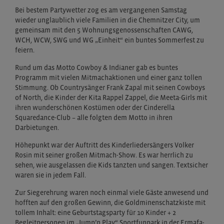
Bei bestem Partywetter zog es am vergangenen Samstag
wieder unglaublich viele Familien in die Chemnitzer City, um
gemeinsam mit den 5 Wohnungsgenossenschaften CAWG,
WCH, WCW, SWG und WG „Einheit“ ein buntes Sommerfest zu
feiern.
Rund um das Motto Cowboy & Indianer gab es buntes
Programm mit vielen Mitmachaktionen und einer ganz tollen
Stimmung. Ob Countrysänger Frank Zapal mit seinen Cowboys
of North, die Kinder der Kita Rappel Zappel, die Meeta-Girls mit
ihren wunderschönen Kostümen oder der Cinderella
Squaredance-Club – alle folgten dem Motto in ihren
Darbietungen.
Höhepunkt war der Auftritt des Kinderliedersängers Volker
Rosin mit seiner großen Mitmach-Show. Es war herrlich zu
sehen, wie ausgelassen die Kids tanzten und sangen. Textsicher
waren sie in jedem Fall.
Zur Siegerehrung waren noch einmal viele Gäste anwesend und
hofften auf den großen Gewinn, die Goldminenschatzkiste mit
tollem Inhalt: eine Geburtstagsparty für 10 Kinder + 2
Begleitpersonen im „Jump’n Play“ Sportfunpark in der Ermafa-