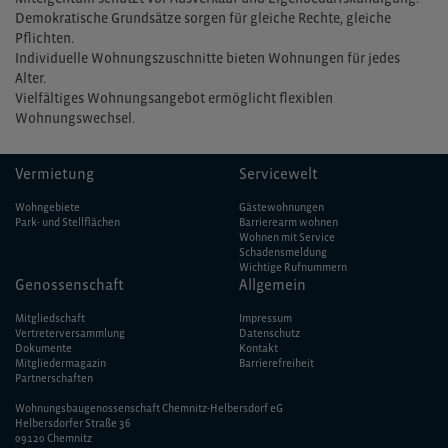
Demokratische Grundsätze sorgen für gleiche Rechte, gleiche
Pflichten.
Individuelle Wohnungszuschnitte bieten Wohnungen für jedes
Alter.
Vielfältiges Wohnungsangebot ermöglicht flexiblen
Wohnungswechsel.
Vermietung
Servicewelt
Wohngebiete
Gästewohnungen
Park- und Stellflächen
Barrierearm wohnen
Wohnen mit Service
Schadensmeldung
Wichtige Rufnummern
Genossenschaft
Allgemein
Mitgliedschaft
Impressum
Vertreterversammlung
Datenschutz
Dokumente
Kontakt
Mitgliedermagazin
Barriere­freiheit
Partnerschaften
Wohnungsbaugenossenschaft Chemnitz-Helbersdorf eG
Helbersdorfer Straße 36
09120 Chemnitz