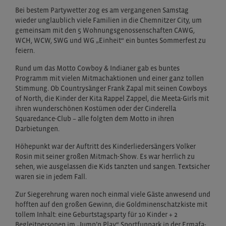
Bei bestem Partywetter zog es am vergangenen Samstag
wieder unglaublich viele Familien in die Chemnitzer City, um
gemeinsam mit den 5 Wohnungsgenossenschaften CAWG,
WCH, WCW, SWG und WG „Einheit“ ein buntes Sommerfest zu
feiern.
Rund um das Motto Cowboy & Indianer gab es buntes
Programm mit vielen Mitmachaktionen und einer ganz tollen
Stimmung. Ob Countrysänger Frank Zapal mit seinen Cowboys
of North, die Kinder der Kita Rappel Zappel, die Meeta-Girls mit
ihren wunderschönen Kostümen oder der Cinderella
Squaredance-Club – alle folgten dem Motto in ihren
Darbietungen.
Höhepunkt war der Auftritt des Kinderliedersängers Volker
Rosin mit seiner großen Mitmach-Show. Es war herrlich zu
sehen, wie ausgelassen die Kids tanzten und sangen. Textsicher
waren sie in jedem Fall.
Zur Siegerehrung waren noch einmal viele Gäste anwesend und
hofften auf den großen Gewinn, die Goldminenschatzkiste mit
tollem Inhalt: eine Geburtstagsparty für 10 Kinder + 2
Begleitpersonen im „Jump’n Play“ Sportfunpark in der Ermafa-