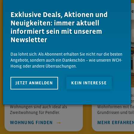
Kleine Wohnungen
Große Wohnung
Exklusive Deals, Aktionen und
Neuigkeiten: immer aktuell
informiert sein mit unserem
Newsletter
Das lohnt sich: Als Abonnent erhalten Sie nicht nur die besten
Angebote, sondern auch ein Dankeschön – wie unseren WCH-
Honig oder andere Überraschungen.
JETZT ANMELDEN
KEIN INTERESSE
Kompakte Grundrisse, gemütliche
Viel Raum, viele Frei
Atmosphäre, faire Mieten – diese
Entdecken Sie unse
Wohnungen sind auch ideal als
Wohnformen mit fle
Zweitwohnung für Pendler.
Grundrissen und toll
WOHNUNG FINDEN
MEHR ERFAHRE