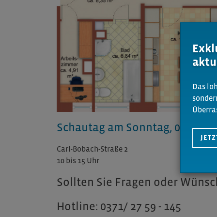
Exkl
aktu
Das loh
sonder
Überra
Schautag am Sonntag, 03. Febr
JET
Carl-Bobach-Straße 2
10 bis 15 Uhr
Sollten Sie Fragen oder Wüns
Hotline: 0371/ 27 59 - 145