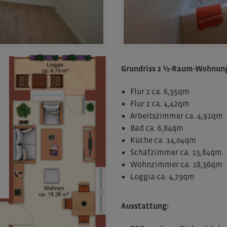
Grundriss 2 ½-Raum-Wohnun
Flur 1 ca. 6,35qm
Flur 2 ca. 4,42qm
Arbeitszimmer ca. 4,91qm
Bad ca. 6,84qm
Küche ca. 14,04qm
Schafzimmer ca. 13,84qm
Wohnzimmer ca. 18,36qm
Loggia ca. 4,79qm
Ausstattung: