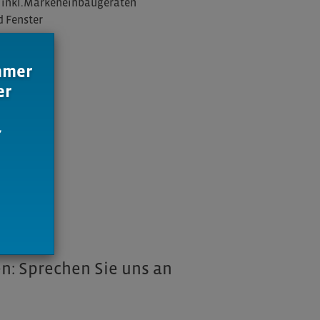
inkl.Markeneinbaugeräten
 Fenster
immer
er
,
n: Sprechen Sie uns an