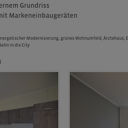
rnem Grundriss
mit Markeneinbaugeräten
nergetischer Modernisierung, grünes Wohnumfeld, Ärztehaus, E
ahn in die City
g