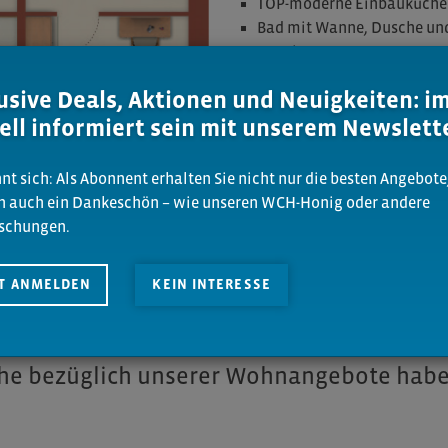
TOP-moderne Einbauküche 
Bad mit Wanne, Dusche und
Loggia
usive Deals, Aktionen und Neuigkeiten: 
ell informiert sein mit unserem Newslett
nt sich: Als Abonnent erhalten Sie nicht nur die besten Angebote
n auch ein Dankeschön – wie unseren WCH-Honig oder andere
schungen.
uar 2019
ZT ANMELDEN
KEIN INTERESSE
che bezüglich unserer Wohnangebote habe