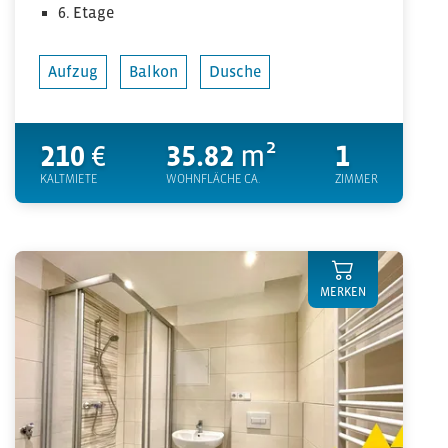
6. Etage
Aufzug
Balkon
Dusche
210
€
35.82
m²
1
KALTMIETE
WOHNFLÄCHE CA.
ZIMMER
MERKEN