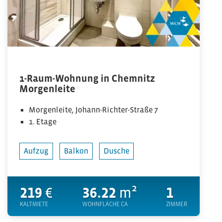
1-Raum-Wohnung in Chemnitz
Morgenleite
Morgenleite, Johann-Richter-Straße 7
1. Etage
Aufzug
Balkon
Dusche
219
€
36.22
m²
1
KALTMIETE
WOHNFLÄCHE CA.
ZIMMER