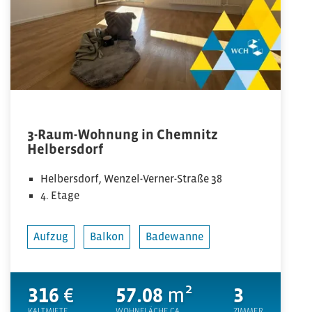
3-Raum-Wohnung in Chemnitz
Helbersdorf
Helbersdorf, Wenzel-Verner-Straße 38
4. Etage
Aufzug
Balkon
Badewanne
316
€
57.08
m²
3
KALTMIETE
WOHNFLÄCHE CA.
ZIMMER