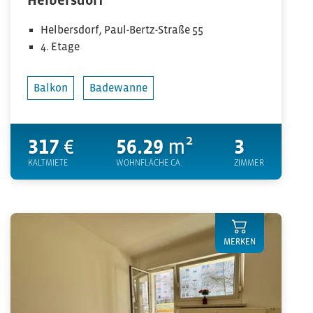
Helbersdorf
Helbersdorf, Paul-Bertz-Straße 55
4. Etage
Balkon
Badewanne
317
€
56.29
m²
3
KALTMIETE
WOHNFLÄCHE CA.
ZIMMER
MERKEN