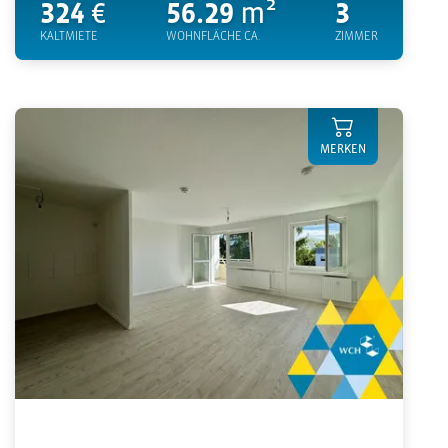
324
€
56.29
m²
3
KALTMIETE
WOHNFLÄCHE CA.
ZIMMER
MERKEN