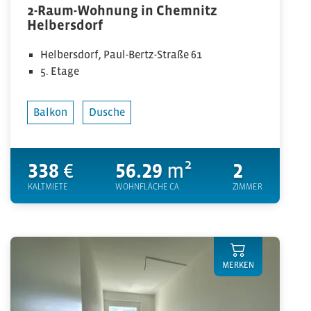
2-Raum-Wohnung in Chemnitz
Helbersdorf
Helbersdorf, Paul-Bertz-Straße 61
5. Etage
Balkon
Dusche
338
€
56.29
m²
2
KALTMIETE
WOHNFLÄCHE CA.
ZIMMER
MERKEN