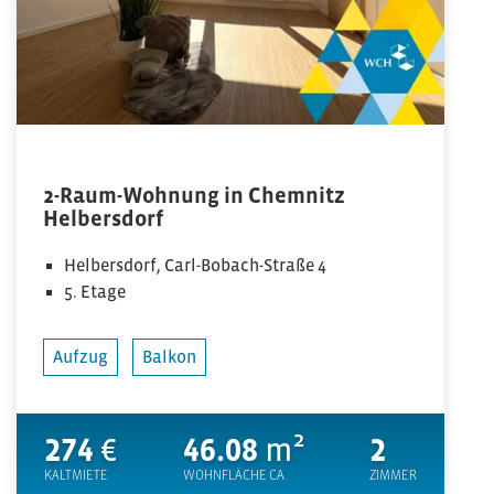
2-Raum-Wohnung in Chemnitz
Helbersdorf
Helbersdorf, Carl-Bobach-Straße 4
5. Etage
Aufzug
Balkon
274
€
46.08
m²
2
KALTMIETE
WOHNFLÄCHE CA.
ZIMMER