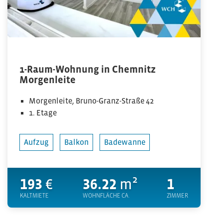
1-Raum-Wohnung in Chemnitz
Morgenleite
Morgenleite, Bruno-Granz-Straße 42
1. Etage
Aufzug
Balkon
Badewanne
193
€
36.22
m²
1
KALTMIETE
WOHNFLÄCHE CA.
ZIMMER