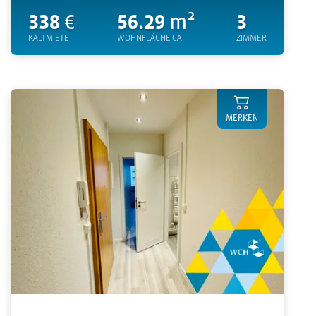
338
€
56.29
m²
3
KALTMIETE
WOHNFLÄCHE CA.
ZIMMER
MERKEN