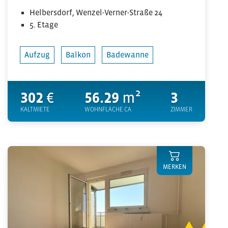
Helbersdorf, Wenzel-Verner-Straße 24
5. Etage
Aufzug
Balkon
Badewanne
302
€
56.29
m²
3
KALTMIETE
WOHNFLÄCHE CA.
ZIMMER
MERKEN