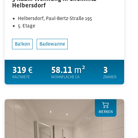
Helbersdorf
Helbersdorf, Paul-Bertz-Straße 195
5. Etage
Balkon
Badewanne
319
€
58.11
m²
3
KALTMIETE
WOHNFLÄCHE CA.
ZIMMER
MERKEN