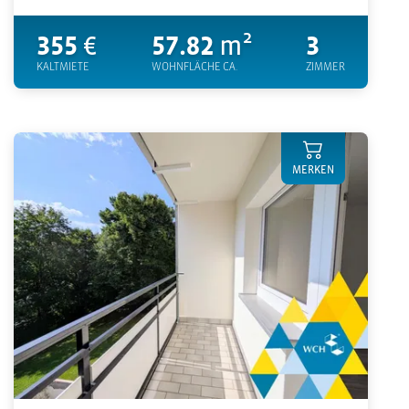
355
€
57.82
m²
3
KALTMIETE
WOHNFLÄCHE CA.
ZIMMER
MERKEN