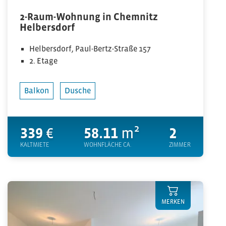
2-Raum-Wohnung in Chemnitz
Helbersdorf
Helbersdorf, Paul-Bertz-Straße 157
2. Etage
Balkon
Dusche
339
€
58.11
m²
2
KALTMIETE
WOHNFLÄCHE CA.
ZIMMER
MERKEN