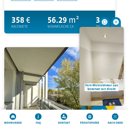
358
€
56.29
m²
3
KALTMIETE
WOHNFLÄCHE CA.
ZIMMER
MERKEN
WOHNUNGEN
FAQ
KONTAKT
PRIVATSPHÄRE
NACH OBEN