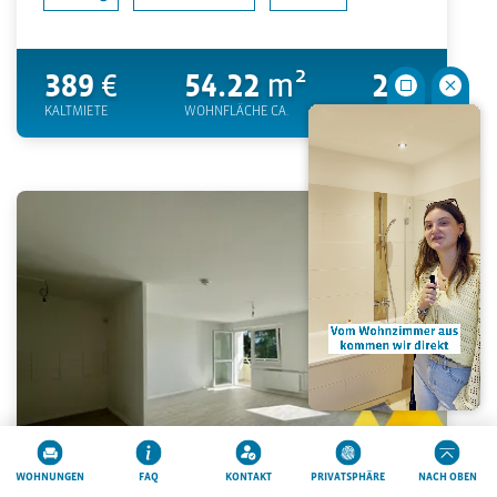
389
€
54.22
m²
2
KALTMIETE
WOHNFLÄCHE CA.
ZIMMER
MERKEN
WOHNUNGEN
FAQ
KONTAKT
PRIVATSPHÄRE
NACH OBEN