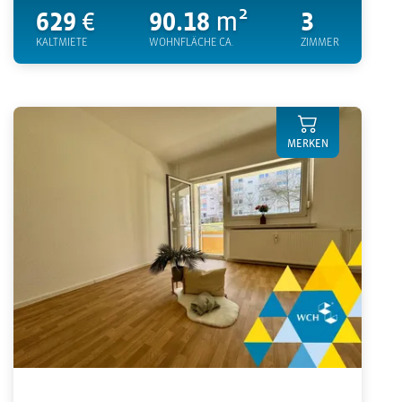
629
€
90.18
m²
3
KALTMIETE
WOHNFLÄCHE CA.
ZIMMER
MERKEN