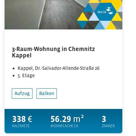
3-Raum-Wohnung in Chemnitz
Kappel
Kappel, Dr.-Salvador-Allende-Straße 26
5. Etage
Aufzug
Balkon
338
€
56.29
m²
3
KALTMIETE
WOHNFLÄCHE CA.
ZIMMER