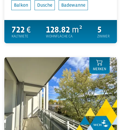
Balkon
Dusche
Badewanne
722
€
128.82
m²
5
KALTMIETE
WOHNFLÄCHE CA.
ZIMMER
MERKEN