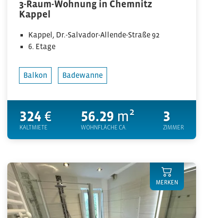
3-Raum-Wohnung in Chemnitz
Kappel
Kappel, Dr.-Salvador-Allende-Straße 92
6. Etage
Balkon
Badewanne
324
€
56.29
m²
3
KALTMIETE
WOHNFLÄCHE CA.
ZIMMER
MERKEN