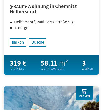
3-Raum-Wohnung in Chemnitz
Helbersdorf
Helbersdorf, Paul-Bertz-Straße 165
1. Etage
Balkon
Dusche
319
€
58.11
m²
3
KALTMIETE
WOHNFLÄCHE CA.
ZIMMER
MERKEN