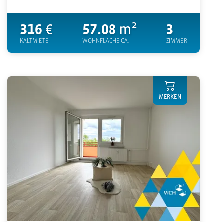
316
€
57.08
m²
3
KALTMIETE
WOHNFLÄCHE CA.
ZIMMER
MERKEN