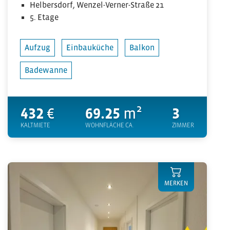
Helbersdorf, Wenzel-Verner-Straße 21
5. Etage
Aufzug
Einbauküche
Balkon
Badewanne
432
€
69.25
m²
3
KALTMIETE
WOHNFLÄCHE CA.
ZIMMER
MERKEN