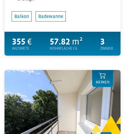
Balkon
Badewanne
355
€
57.82
m²
3
KALTMIETE
WOHNFLÄCHE CA.
ZIMMER
MERKEN