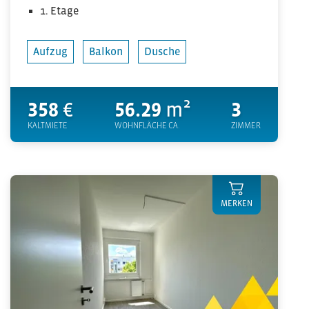
1. Etage
Aufzug
Balkon
Dusche
358
€
56.29
m²
3
KALTMIETE
WOHNFLÄCHE CA.
ZIMMER
MERKEN