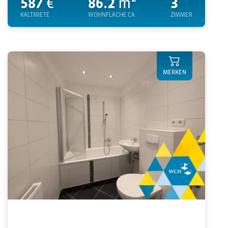
587
€
86.2
m²
3
KALTMIETE
WOHNFLÄCHE CA.
ZIMMER
MERKEN