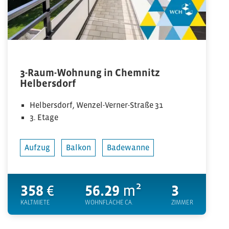
3-Raum-Wohnung in Chemnitz
Helbersdorf
Helbersdorf, Wenzel-Verner-Straße 31
3. Etage
Aufzug
Balkon
Badewanne
358
€
56.29
m²
3
KALTMIETE
WOHNFLÄCHE CA.
ZIMMER