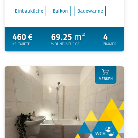
Einbauküche
Balkon
Badewanne
460
€
69.25
m²
4
KALTMIETE
WOHNFLÄCHE CA.
ZIMMER
MERKEN