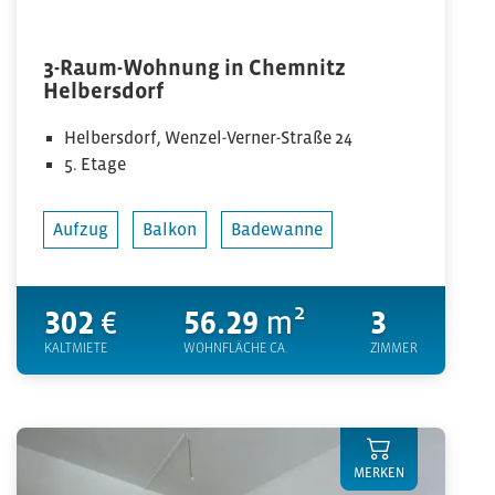
3-Raum-Wohnung in Chemnitz
Helbersdorf
Helbersdorf, Wenzel-Verner-Straße 24
5. Etage
Aufzug
Balkon
Badewanne
302
€
56.29
m²
3
KALTMIETE
WOHNFLÄCHE CA.
ZIMMER
MERKEN