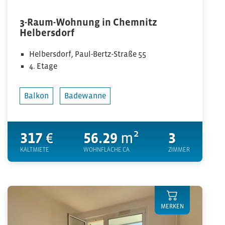
3-Raum-Wohnung in Chemnitz
Helbersdorf
Helbersdorf, Paul-Bertz-Straße 55
4. Etage
Balkon
Badewanne
317
€
56.29
m²
3
KALTMIETE
WOHNFLÄCHE CA.
ZIMMER
MERKEN