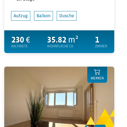
Aufzug
Balkon
Dusche
230
€
35.82
m²
1
KALTMIETE
WOHNFLÄCHE CA.
ZIMMER
MERKEN