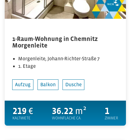
1-Raum-Wohnung in Chemnitz
Morgenleite
Morgenleite, Johann-Richter-Straße 7
1. Etage
Aufzug
Balkon
Dusche
219
€
36.22
m²
1
KALTMIETE
WOHNFLÄCHE CA.
ZIMMER