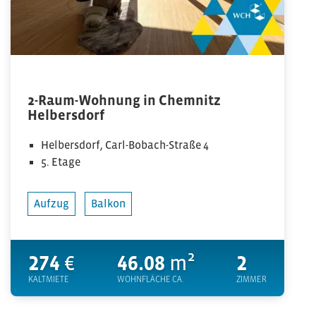
2-Raum-Wohnung in Chemnitz
Helbersdorf
Helbersdorf, Carl-Bobach-Straße 4
5. Etage
Aufzug
Balkon
274
€
46.08
m²
2
KALTMIETE
WOHNFLÄCHE CA.
ZIMMER