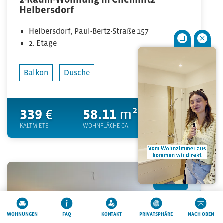
Helbersdorf
Helbersdorf, Paul-Bertz-Straße 157
2. Etage
Balkon
Dusche
339
€
58.11
m²
2
KALTMIETE
WOHNFLÄCHE CA.
ZIMMER
MERKEN
WOHNUNGEN
FAQ
KONTAKT
PRIVATSPHÄRE
NACH OBEN