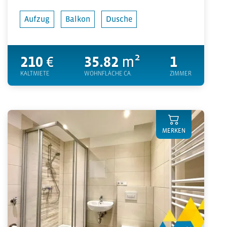
Aufzug
Balkon
Dusche
210
€
35.82
m²
1
KALTMIETE
WOHNFLÄCHE CA.
ZIMMER
MERKEN