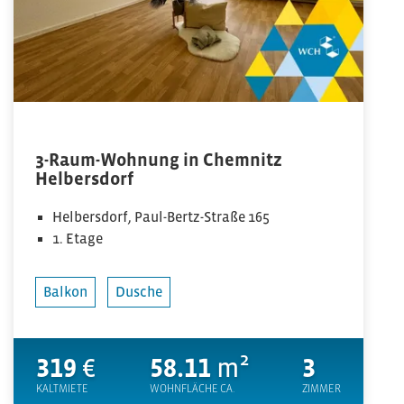
3-Raum-Wohnung in Chemnitz
Helbersdorf
Helbersdorf, Paul-Bertz-Straße 165
1. Etage
Balkon
Dusche
319
€
58.11
m²
3
KALTMIETE
WOHNFLÄCHE CA.
ZIMMER