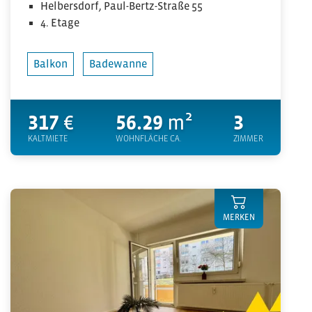
Helbersdorf, Paul-Bertz-Straße 55
4. Etage
Balkon
Badewanne
317
€
56.29
m²
3
KALTMIETE
WOHNFLÄCHE CA.
ZIMMER
MERKEN