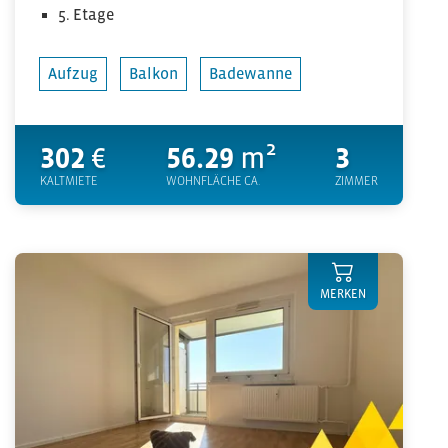
5. Etage
Aufzug
Balkon
Badewanne
302
€
56.29
m²
3
KALTMIETE
WOHNFLÄCHE CA.
ZIMMER
MERKEN