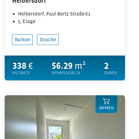
Helbersdorf
Helbersdorf, Paul-Bertz-Straße 61
5. Etage
Balkon
Dusche
338
€
56.29
m²
2
KALTMIETE
WOHNFLÄCHE CA.
ZIMMER
MERKEN