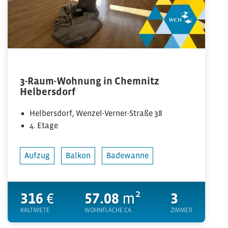
3-Raum-Wohnung in Chemnitz
Helbersdorf
Helbersdorf, Wenzel-Verner-Straße 38
4. Etage
Aufzug
Balkon
Badewanne
316
€
57.08
m²
3
KALTMIETE
WOHNFLÄCHE CA.
ZIMMER