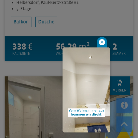
Helbersdorf, Paul-Bertz-Straße 61
5. Etage
Balkon
Dusche
338
€
56.29
m²
2
KALTMIETE
WOHNFLÄCHE CA.
ZIMMER
MERKEN