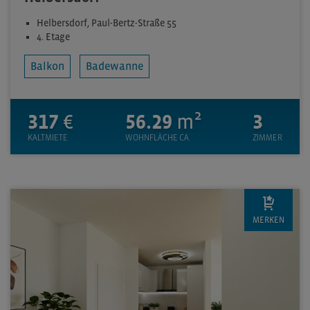
Helbersdorf, Paul-Bertz-Straße 55
4. Etage
Balkon
Badewanne
317
€
56.29
m²
3
KALTMIETE
WOHNFLÄCHE CA.
ZIMMER
MERKEN