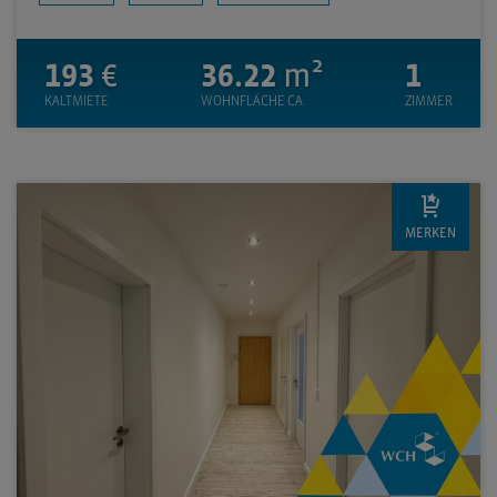
193
€
36.22
m²
1
KALTMIETE
WOHNFLÄCHE CA.
ZIMMER
MERKEN