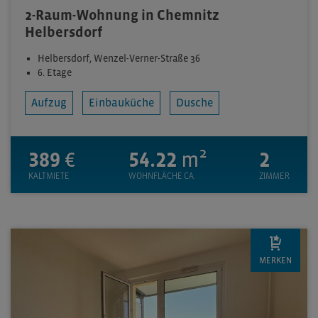
2-Raum-Wohnung in Chemnitz
Helbersdorf
Helbersdorf, Wenzel-Verner-Straße 36
6. Etage
Aufzug
Einbauküche
Dusche
389
€
54.22
m²
2
KALTMIETE
WOHNFLÄCHE CA.
ZIMMER
MERKEN