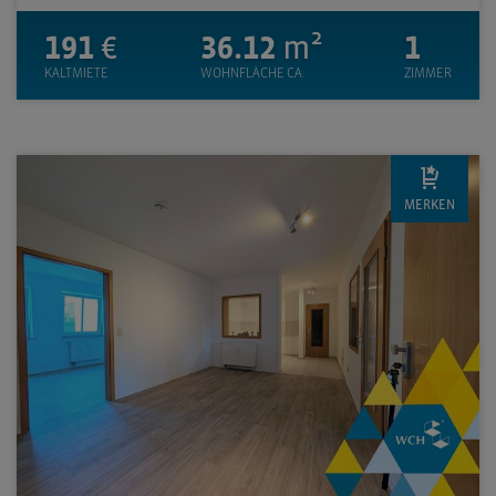
191
€
36.12
m²
1
KALTMIETE
WOHNFLÄCHE CA.
ZIMMER
MERKEN