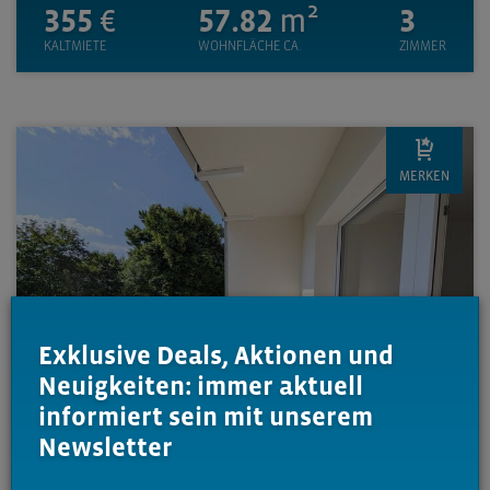
355
€
57.82
m²
3
KALTMIETE
WOHNFLÄCHE CA.
ZIMMER
MERKEN
Exklusive Deals, Aktionen und
Neuigkeiten: immer aktuell
informiert sein mit unserem
Newsletter