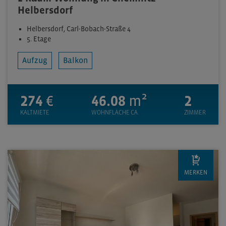
Helbersdorf
Helbersdorf, Carl-Bobach-Straße 4
5. Etage
Aufzug
Balkon
274
€
46.08
m²
2
KALTMIETE
WOHNFLÄCHE CA.
ZIMMER
MERKEN