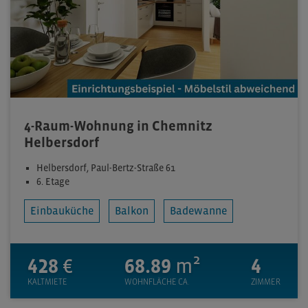
4-Raum-Wohnung in Chemnitz
Helbersdorf
Helbersdorf, Paul-Bertz-Straße 61
6. Etage
Einbauküche
Balkon
Badewanne
428
€
68.89
m²
4
KALTMIETE
WOHNFLÄCHE CA.
ZIMMER