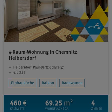
4-Raum-Wohnung in Chemnitz
Helbersdorf
Helbersdorf, Paul-Bertz-Straße 37
4. Etage
Einbauküche
Balkon
Badewanne
460
€
69.25
m²
4
KALTMIETE
WOHNFLÄCHE CA.
ZIMMER