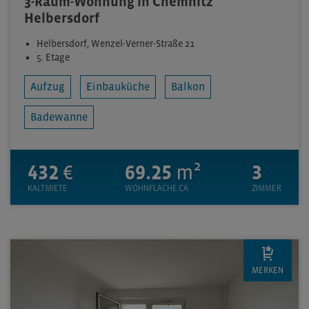
3-Raum-Wohnung in Chemnitz
Helbersdorf
Helbersdorf, Wenzel-Verner-Straße 21
5. Etage
Aufzug
Einbauküche
Balkon
Badewanne
432
€
69.25
m²
3
KALTMIETE
WOHNFLÄCHE CA.
ZIMMER
MERKEN