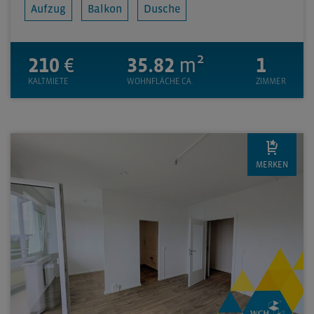
Aufzug
Balkon
Dusche
210
€
35.82
m²
1
KALTMIETE
WOHNFLÄCHE CA.
ZIMMER
MERKEN