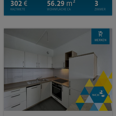
302
€
56.29
m²
3
KALTMIETE
WOHNFLÄCHE CA.
ZIMMER
MERKEN