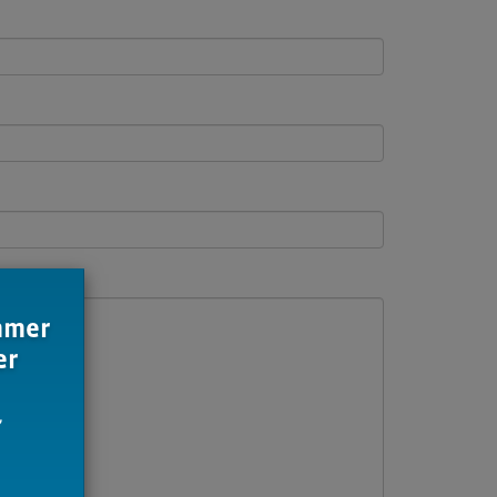
immer
er
,