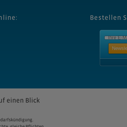
nline:
Bestellen 
f einen Blick
edarfskündigung.
te, gleiche Pflichten.