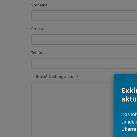
Vorname
Strasse
Telefon
Ihre Mitteilung an uns
*
Exkl
aktu
Das loh
sonder
Überra