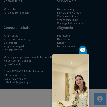
Vermietung
Servicewelt
Wohngebiete
Gästewohnungen
Park- und Stellflächen
Barrierearm wohnen
Wohnen mit Service
Schadensmeldung
Wichtige Rufnummern
Genossenschaft
Allgemein
Mitgliedschaft
Impressum
Vertreterversammlung
Datenschutz
Dokumente
Kontakt
Mitgliedermagazin
Barriere­freiheit
Partnerschaften
Wohnungsbaugenossenschaft Chemnitz-Helbersdorf eG
Helbersdorfer Straße 36
09120 Chemnitz
© 2026 WCH eG All Rights Reserved
Telefon: 0371 2759-0
Fax: 0371 2759–299
E-Mail: info(at)wch-eg.de