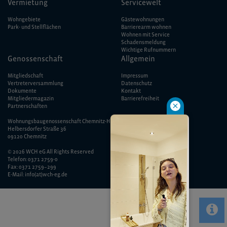
Vermietung
Servicewelt
Wohngebiete
Gästewohnungen
Park- und Stellflächen
Barrierearm wohnen
Wohnen mit Service
Schadensmeldung
Wichtige Rufnummern
Genossenschaft
Allgemein
Mitgliedschaft
Impressum
Vertreterversammlung
Datenschutz
Dokumente
Kontakt
Mitgliedermagazin
Barriere­freiheit
Partnerschaften
Wohnungsbaugenossenschaft Chemnitz-Helbersdorf eG
Helbersdorfer Straße 36
09120 Chemnitz
© 2026 WCH eG All Rights Reserved
Telefon: 0371 2759-0
Fax: 0371 2759–299
E-Mail: info(at)wch-eg.de