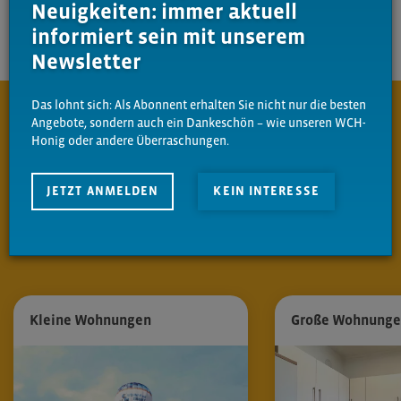
Zurück
Neuigkeiten: immer aktuell
informiert sein mit unserem
Newsletter
Das lohnt sich: Als Abonnent erhalten Sie nicht nur die besten
Angebote, sondern auch ein Dankeschön – wie unseren WCH-
Honig oder andere Überraschungen.
Entdecken Sie Ihre
neue Wohnung in
Chemnitz
– genau so, wie Sie es sich
JETZT ANMELDEN
KEIN INTERESSE
vorstellen.
Kleine Wohnungen
Große Wohnung