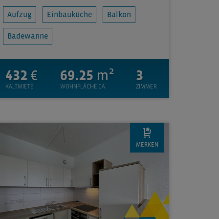
Aufzug
Einbauküche
Balkon
Badewanne
432
€
69.25
m²
3
KALTMIETE
WOHNFLÄCHE CA.
ZIMMER
MERKEN