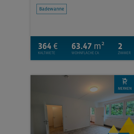
Badewanne
364
€
63.47
m²
2
KALTMIETE
WOHNFLÄCHE CA.
ZIMMER
MERKEN