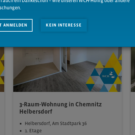
n auch ein Dankeschön – wie unseren WCH-Honig oder andere
schungen.
MERKEN
ZT ANMELDEN
KEIN INTERESSE
3-Raum-Wohnung in Chemnitz
Helbersdorf
Helbersdorf, Am Stadtpark 36
1. Etage