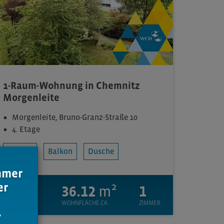
1-Raum-Wohnung in Chemnitz
Morgenleite
Morgenleite, Bruno-Granz-Straße 10
4. Etage
Aufzug
Balkon
Dusche
immer
er
191
€
36.12
m²
1
KALTMIETE
WOHNFLÄCHE CA.
ZIMMER
,