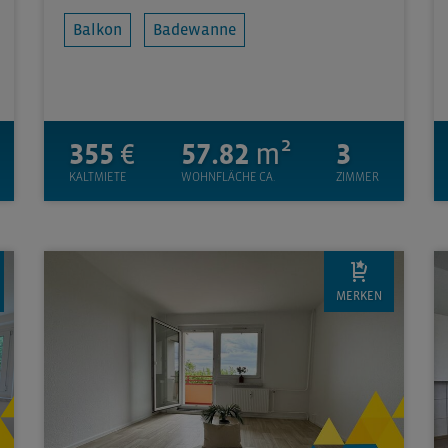
Balkon
Badewanne
355
€
57.82
m²
3
KALTMIETE
WOHNFLÄCHE CA.
ZIMMER
MERKEN