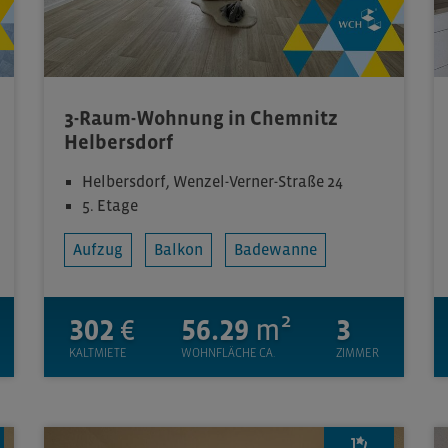
3-Raum-Wohnung in Chemnitz
Helbersdorf
Helbersdorf, Wenzel-Verner-Straße 24
5. Etage
Aufzug
Balkon
Badewanne
302
€
56.29
m²
3
KALTMIETE
WOHNFLÄCHE CA.
ZIMMER