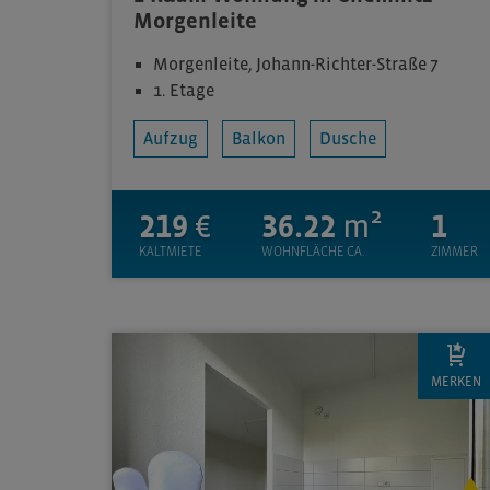
Morgenleite
Morgenleite, Johann-Richter-Straße 7
1. Etage
Aufzug
Balkon
Dusche
219
€
36.22
m²
1
KALTMIETE
WOHNFLÄCHE CA.
ZIMMER
MERKEN