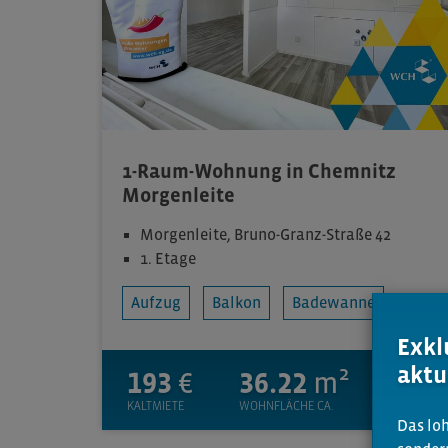
1-Raum-Wohnung in Chemnitz
Morgenleite
Morgenleite, Bruno-Granz-Straße 42
1. Etage
Aufzug
Balkon
Badewanne
Exkl
aktu
193
€
36.22
m²
1
KALTMIETE
WOHNFLÄCHE CA.
ZIMMER
Das loh