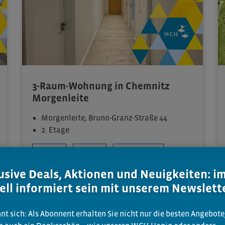
3-Raum-Wohnung in Chemnitz
Morgenleite
Morgenleite, Bruno-Granz-Straße 44
2. Etage
Aufzug
Balkon
Badewanne
usive Deals, Aktionen und Neuigkeiten: 
ell informiert sein mit unserem Newslett
587
€
86.2
m²
3
KALTMIETE
WOHNFLÄCHE CA.
ZIMMER
nt sich: Als Abonnent erhalten Sie nicht nur die besten Angebote