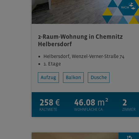
2-Raum-Wohnung in Chemnitz
Helbersdorf
Helbersdorf, Wenzel-Verner-Straße 74
1. Etage
Aufzug
Balkon
Dusche
258
€
46.08
m²
2
KALTMIETE
WOHNFLÄCHE CA.
ZIMMER