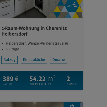
2-Raum-Wohnung in Chemnitz
Helbersdorf
Helbersdorf, Wenzel-Verner-Straße 36
6. Etage
Aufzug
Einbauküche
Dusche
389
€
54.22
m²
2
KALTMIETE
WOHNFLÄCHE CA.
ZIMMER