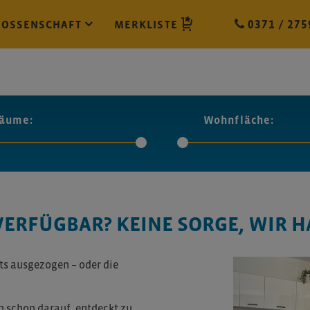
NOSSENSCHAFT
MERKLISTE
0371 / 275
äume:
Wohnfläche:
ERFÜGBAR? KEINE SORGE, WIR H
its ausgezogen – oder die
 schon darauf, entdeckt zu